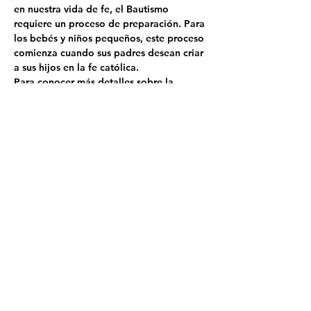
en nuestra vida de fe, el Bautismo 
requiere un proceso de preparación. Para 
los bebés y niños pequeños, este proceso 
comienza cuando sus padres desean criar 
a sus hijos en la fe católica.
Para conocer más detalles sobre la 
inscripción a esta clase de preparación, 
los requisitos y fechas para el bautismo, 
por favor llame a la oficina parroquial al 
(509)882-1657.
Share This Event